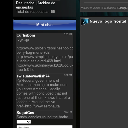
______________________
Resultados
|
Archivo de
encuestas
Visiones: 75508 | Ha añadido:
Rodrigo
|
Total de respuestas:
66
Nuevo logo frontal
Mini-chat