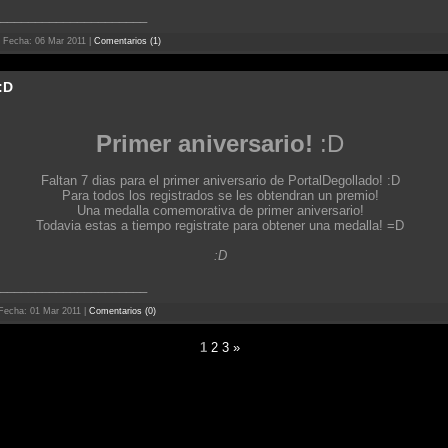
_____________________
 Fecha:
06 Mar 2011
|
Comentarios (1)
:D
Primer aniversario!
:D
Faltan 7 dias para el primer aniversario de PortalDegollado! :D
Para todos los registrados se les obtendran un premio!
Una medalla comemorativa de primer aniversario!
Todavia estas a tiempo registrate para obtener una medalla! =D
:D
_____________________
Fecha:
01 Mar 2011
|
Comentarios (0)
1
2
3
»