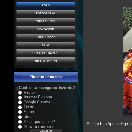
FORO
FOTOGRAFIAS
TUS SALUDOS
CONTACTAR
MINI JUEGOS
CHAT
EDITOR DE IMAGENES
CREA TU BOTON!
Nuestra encuesta
¿Cual es tu navegador favorito?
Firefox
Internet Explorer
Google Chrome
Opéra
Safari
otros
A ca. que es eso?
Entra a
http://portaldego
Ni la minima idea