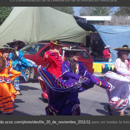
En comemoracion de la celebracion de la Revolucion Mexicana.
llado.ucoz.com/photo/desfile_20_de_noviembre_2011/11
para ver toodas la foto