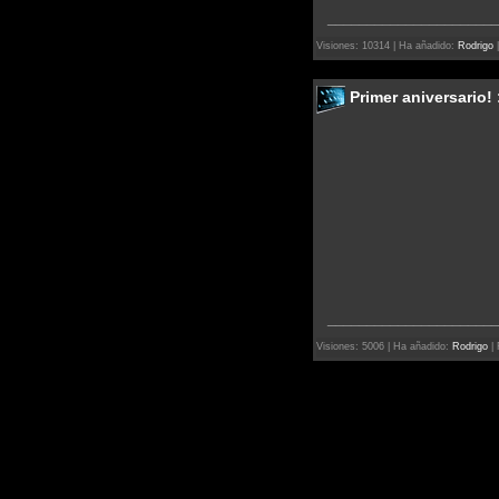
______________________
Visiones: 10314 | Ha añadido:
Rodrigo
|
Primer aniversario! 
______________________
Visiones: 5006 | Ha añadido:
Rodrigo
| 