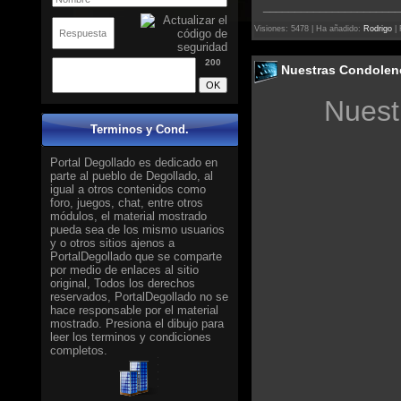
______________________
Visiones: 5478 | Ha añadido:
Rodrigo
| 
200
Nuestras Condolenc
Nuest
Terminos y Cond.
Portal Degollado es dedicado en
parte al pueblo de Degollado, al
igual a otros contenidos como
foro, juegos, chat, entre otros
módulos, el material mostrado
pueda sea de los mismo usuarios
y o otros sitios ajenos a
PortalDegollado que se comparte
por medio de enlaces al sitio
original, Todos los derechos
reservados, PortalDegollado no se
hace responsable por el material
mostrado.
Presiona el dibujo para
leer los terminos y condiciones
completos.