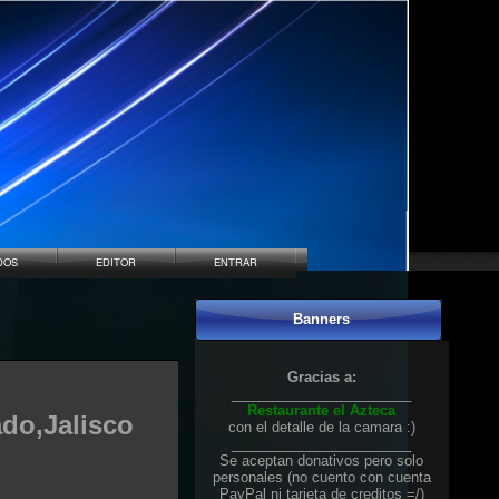
DOS
EDITOR
ENTRAR
Banners
Gracias a:
_______________________
Restaurante el Azteca
ado,Jalisco
con el detalle de la camara :)
_______________________
Se aceptan donativos pero solo
personales (no cuento con cuenta
PayPal ni tarjeta de creditos =/)