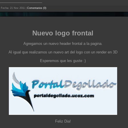
_____________________
 Fecha:
21 Nov 2011
|
Comentarios (0)
Nuevo logo frontal
Agregamos un nuevo header frontal a la pagina.
Al igual que realizamos un nuevo art del logo con un render en 3D
Esperemos que les guste :)
Feliz Dia!